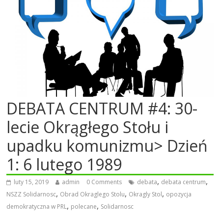
DEBATA CENTRUM #4: 30-
lecie Okrągłego Stołu i
upadku komunizmu> Dzień
1: 6 lutego 1989
,
,
luty 15, 2019
admin
0 Comments
debata
debata centrum
,
,
,
NSZZ Solidarnosc
Obrad Okraglego Stolu
Okragly Stol
opozycja
,
,
demokratyczna w PRL
polecane
Solidarnosc