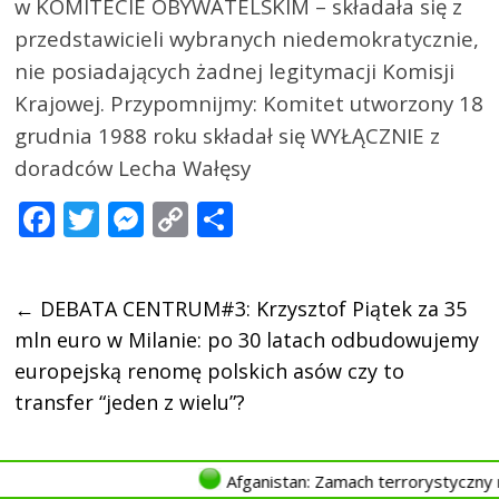
w KOMITECIE OBYWATELSKIM – składała się z
przedstawicieli wybranych niedemokratycznie,
nie posiadających żadnej legitymacji Komisji
Krajowej. Przypomnijmy: Komitet utworzony 18
grudnia 1988 roku składał się WYŁĄCZNIE z
doradców Lecha Wałęsy
F
T
M
C
P
ac
w
e
o
o
e
itt
ss
p
d
←
DEBATA CENTRUM#3: Krzysztof Piątek za 35
b
er
e
y
zi
mln euro w Milanie: po 30 latach odbudowujemy
o
n
Li
el
europejską renomę polskich asów czy to
o
g
n
si
transfer “jeden z wielu”?
k
er
k
ę
Afganistan: Zamach terrorystyczny na wes