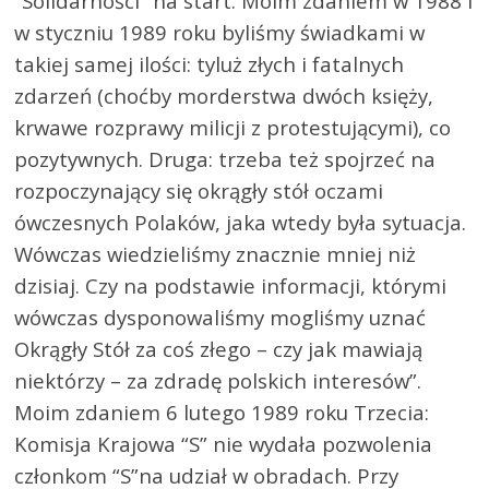
“Solidarności” na start. Moim zdaniem w 1988 i
w styczniu 1989 roku byliśmy świadkami w
takiej samej ilości: tyluż złych i fatalnych
zdarzeń (choćby morderstwa dwóch księży,
krwawe rozprawy milicji z protestującymi), co
pozytywnych. Druga: trzeba też spojrzeć na
rozpoczynający się okrągły stół oczami
ówczesnych Polaków, jaka wtedy była sytuacja.
Wówczas wiedzieliśmy znacznie mniej niż
dzisiaj. Czy na podstawie informacji, którymi
wówczas dysponowaliśmy mogliśmy uznać
Okrągły Stół za coś złego – czy jak mawiają
niektórzy – za zdradę polskich interesów”.
Moim zdaniem 6 lutego 1989 roku Trzecia:
Komisja Krajowa “S” nie wydała pozwolenia
członkom “S”na udział w obradach. Przy