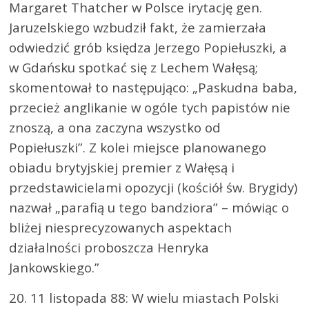
Margaret Thatcher w Polsce irytację gen.
Jaruzelskiego wzbudził fakt, że zamierzała
odwiedzić grób księdza Jerzego Popiełuszki, a
w Gdańsku spotkać się z Lechem Wałęsą;
skomentował to następująco: „Paskudna baba,
przecież anglikanie w ogóle tych papistów nie
znoszą, a ona zaczyna wszystko od
Popiełuszki”. Z kolei miejsce planowanego
obiadu brytyjskiej premier z Wałęsą i
przedstawicielami opozycji (kościół św. Brygidy)
nazwał „parafią u tego bandziora” – mówiąc o
bliżej niesprecyzowanych aspektach
działalności proboszcza Henryka
Jankowskiego.”
20. 11 listopada 88: W wielu miastach Polski